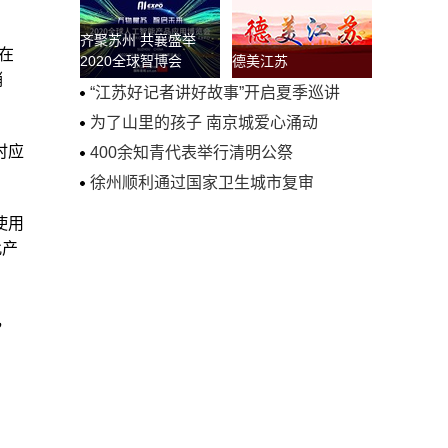
齐聚苏州 共襄盛举
际在
2020全球智博会
德美江苏
销
“江苏好记者讲好故事”开启夏季巡讲
为了山里的孩子 南京城爱心涌动
时应
400余知青代表举行清明公祭
徐州顺利通过国家卫生城市复审
使用
此产
，