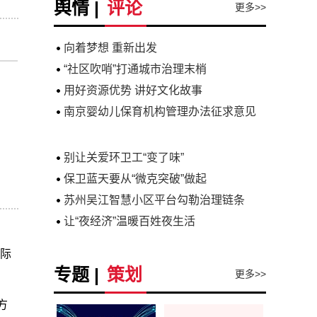
舆情 |
评论
更多>>
向着梦想 重新出发
“社区吹哨”打通城市治理末梢
用好资源优势 讲好文化故事
南京婴幼儿保育机构管理办法征求意见
别让关爱环卫工“变了味”
保卫蓝天要从“微克突破”做起
苏州吴江智慧小区平台勾勒治理链条
让“夜经济”温暖百姓夜生活
国际
专题 |
策划
更多>>
方