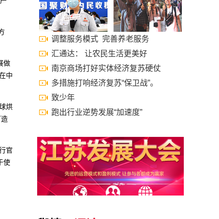
啡产
方
调整服务模式 完善养老服务
汇通达： 让农民生活更美好
展做
南京商场打好实体经济复苏硬仗
在中
多措施打响经济复苏“保卫战”。
致少年
球烘
跑出行业逆势发展“加速度”
打造
行官
于使