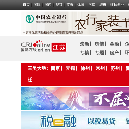
首页
国际
国内
视频
文娱
体育
汽车
城市
环球创业
滚动
▏
舆情
▏
金融
▏
专稿
▏
专题
▏
房产
▏
三吴大地：
南京
▏
无锡
▏
徐州
▏
常州
▏
苏州
▏
迁