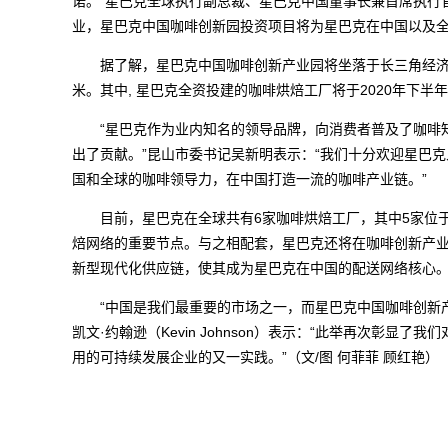
诺。”星巴克全球执行副总裁、星巴克中国董事长兼首席执行
业，星巴克中国咖啡创新园投资项目将为星巴克在中国以及全
据了解，星巴克中国咖啡创新产业园将坐落于长三角经济圈
米。其中, 星巴克全资投建的咖啡烘焙工厂将于2020年下半
“星巴克作为业内知名的领导品牌，向消费者普及了咖啡知
出了贡献。”昆山市委书记吴新明表示：“我们十分欢迎星巴
国和全球的咖啡领导力，在中国打造一流的咖啡产业链。”
目前，星巴克在全球共有6家咖啡烘焙工厂，其中5家位于
焙网络的重要节点。与之相配套，星巴克还将在咖啡创新产
新型现代化供应链，使其成为星巴克在中国的配送网络核心
“中国是我们最重要的市场之一，而星巴克中国咖啡创新产
凯文·约翰逊（Kevin Johnson）表示：“此举再次彰
用的可持续发展企业的又一实践。”（文/图 何菲菲 顾红艳）