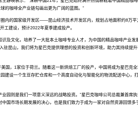
官王静瑛表示：“深耕中国21年，星巴克始终满怀热情耕耘着中国精品咖
球的咖啡全产业链勾画出更为广阔的蓝图。”
内的国家级开发区——昆山经济技术开发区内，规划占地面积约8万平
年开工建设，预计2022年夏季建成投产。
识及文化，培养了一大批本土咖啡专业人才，为中国的精品咖啡产业发
克入驻昆山，我们将为星巴克提供理想的投资和创新环境，助力其持续提升
美国，1家位于荷兰。随着这一新烘焙工厂的投产，中国将成为星巴克全
业园建设一个生豆存贮仓库和一个高度自动化与智能化的物流配送中心，
。
业园则是我们一项意义深远的战略投资。”星巴克咖啡公司总裁兼首席执
显了我们对中国市场长期发展的决心，也是我们致力于成为一家对自然资源回馈多