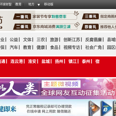
环球财智
教育
地方
移动版
企业
▏
公益
▏
文体
▏
三农
▏
旅游
▏
创新江苏
▏
反腐倡廉
▏
县域
环保
▏
汽车
▏
教育
▏
健康
▏
食品
▏
视频专访
▏
社会广角
▏
园区
南通
▏
连云港
▏
淮安
▏
盐城
▏
扬州
▏
镇江
▏
泰州
▏
宿