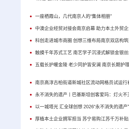
一座栖霞山，几代南京人的“集体相册”
中澳企业经贸对接会南京启幕 助力本土外贸
科创走进城市商圈 创想三维布局南京双店构
触摸千年苏式工艺 南艺学子沉浸式解锁金银
五载长护暖金陵 老少同护皆安澜 南京长期护
南京高淳古柏街道新城社区流动网格员试运行
永不消失的遗产丨巴基斯坦创客爱玛：灯火不
以一城塔光 汇全球创想 2026“永不消失的遗
厚植本土企业拥军担当 苏宁易购江苏千万补