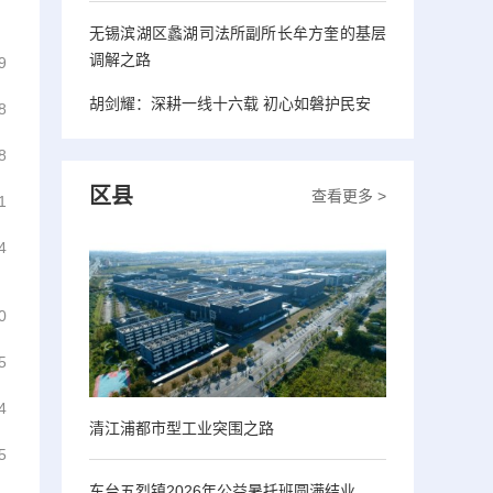
无锡滨湖区蠡湖司法所副所长牟方奎的基层
调解之路
9
胡剑耀：深耕一线十六载 初心如磐护民安
8
8
区县
查看更多 >
1
4
0
5
4
清江浦都市型工业突围之路
5
东台五烈镇2026年公益暑托班圆满结业