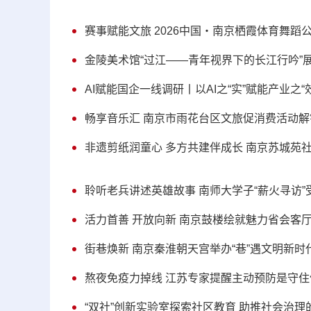
赛事赋能文旅 2026中国・南京栖霞体育舞蹈
金陵美术馆“过江——青年视界下的长江行吟”
AI赋能国企一线调研丨以AI之“实”赋能产业之“效
畅享音乐汇 南京市雨花台区文旅促消费活动
非遗剪纸润童心 多方共建伴成长 南京苏城苑
聆听老兵讲述英雄故事 南师大学子“薪火寻访”
活力首善 开放向新 南京鼓楼绘就魅力省会客
街巷焕新 南京秦淮朝天宫举办“巷”遇文明新时
熬夜免疫力掉线 江苏专家提醒主动预防是守住
“双社”创新实验室探索社区教育 助推社会治理