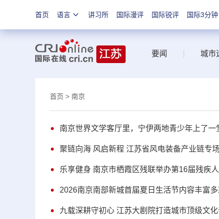
首页
语言
讲习所
国际漫评
国际锐评
国际3分钟
要闻
|
城市
首页
> 南京
南京世界文学客厅里，宁伊两地青少年上了一堂
聚链向海 风启新程 江苏省风电装备产业链专
乐享健身 南京市栖霞区残联举办第16届残疾
2026南京南部新城首届夏日生活节内容丰富多
九载深耕守初心 江苏大剧院打造城市顶级文化