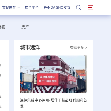
文娱体育
楼兰平台
PANDA SHORTS
站内搜索
播报
|
房产
城市远洋
查看更多 >
1
3
9
2
连徐集结中心徐州-塔什干精品班列顺利首
发
4