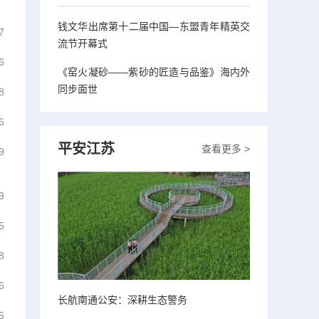
钱文华出席第十二届中国—东盟青年精英交
7
流节开幕式
6
《窑火凝砂——紫砂的匠造与品鉴》海内外
同步面世
8
6
平安江苏
查看更多 >
9
9
5
8
6
长航南通公安：深耕生态警务
5