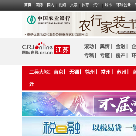
首页
国际
国内
视频
文娱
体育
汽车
城市
环球创业
滚动
▏
舆情
▏
金融
▏
专稿
▏
专题
▏
房产
▏
三吴大地：
南京
▏
无锡
▏
徐州
▏
常州
▏
苏州
▏
迁