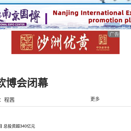
软博会闭幕
更多
编：程茜
总投资超340亿元