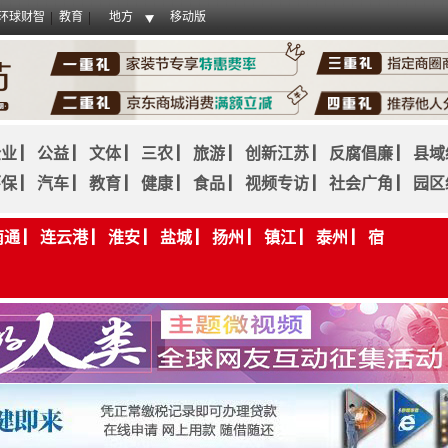
环球财智
教育
地方
移动版
企业
▏
公益
▏
文体
▏
三农
▏
旅游
▏
创新江苏
▏
反腐倡廉
▏
县域
环保
▏
汽车
▏
教育
▏
健康
▏
食品
▏
视频专访
▏
社会广角
▏
园区
南通
▏
连云港
▏
淮安
▏
盐城
▏
扬州
▏
镇江
▏
泰州
▏
宿