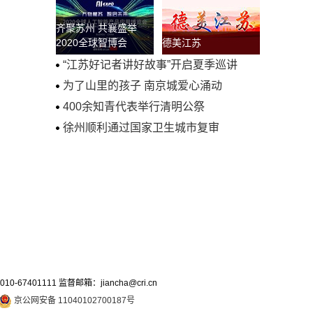
齐聚苏州 共襄盛举
2020全球智博会
德美江苏
“江苏好记者讲好故事”开启夏季巡讲
为了山里的孩子 南京城爱心涌动
400余知青代表举行清明公祭
徐州顺利通过国家卫生城市复审
7401111 监督邮箱：jiancha@cri.cn
京公网安备 11040102700187号