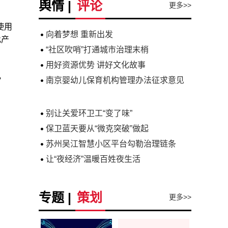
舆情 |
评论
更多>>
使用
向着梦想 重新出发
此产
“社区吹哨”打通城市治理末梢
用好资源优势 讲好文化故事
，
南京婴幼儿保育机构管理办法征求意见
别让关爱环卫工“变了味”
保卫蓝天要从“微克突破”做起
苏州吴江智慧小区平台勾勒治理链条
让“夜经济”温暖百姓夜生活
专题 |
策划
更多>>