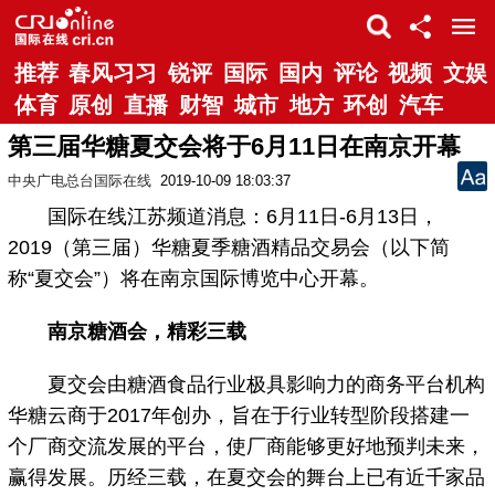
推荐
春风习习
锐评
国际
国内
评论
视频
文娱
体育
原创
直播
财智
城市
地方
环创
汽车
第三届华糖夏交会将于6月11日在南京开幕
中央广电总台国际在线
2019-10-09 18:03:37
国际在线江苏频道消息：6月11日-6月13日，
2019（第三届）华糖夏季糖酒精品交易会（以下简
称“夏交会”）将在南京国际博览中心开幕。
南京糖酒会，精彩三载
夏交会由糖酒食品行业极具影响力的商务平台机构
华糖云商于2017年创办，旨在于行业转型阶段搭建一
个厂商交流发展的平台，使厂商能够更好地预判未来，
赢得发展。历经三载，在夏交会的舞台上已有近千家品