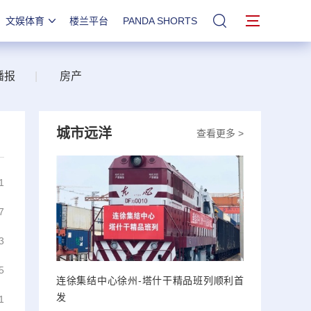
文娱体育
楼兰平台
PANDA SHORTS
站内搜索
播报
|
房产
城市远洋
查看更多 >
1
7
3
5
连徐集结中心徐州-塔什干精品班列顺利首
发
1