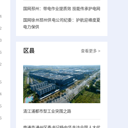
国网邳州：带电作业提质效 技能传承护电网
4
国网徐州邳州供电公司纪委：护航迎峰度夏
电力保供
2
3
区县
查看更多 >
6
2
5
4
5
清江浦都市型工业突围之路
6
南通市通州区委书记杨中坚走访全国人大代