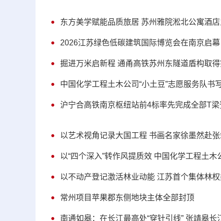
东方美学赋能品质旅居 苏州雅院淞北公寓酒
2026江苏绿色低碳建筑国际博览会在南京启幕
掘进万米启新程 通甬高铁苏州东隧道盾构取
中国化学工程土木公司“小土豆”志愿服务队书
沪宁合高铁南京枢纽站前4标率先完成全部T梁
以艺术视角记录大国工程 书画名家徐墨然赴
以“四个深入”转作风提质效 中国化学工程土
以不动产登记激活林业动能 江苏首个集体林
常州项目苹果郡东侧地块主体全部封顶
南通如皋：在长江最高处“穿针引线” 张靖皋