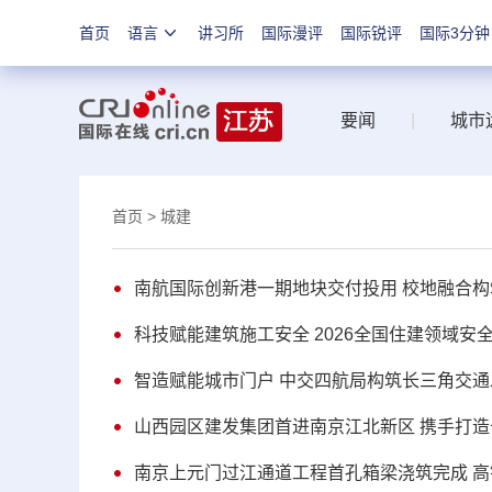
首页
语言
讲习所
国际漫评
国际锐评
国际3分钟
要闻
|
城市
首页
> 城建
南航国际创新港一期地块交付投用 校地融合
科技赋能建筑施工安全 2026全国住建领域
智造赋能城市门户 中交四航局构筑长三角交
山西园区建发集团首进南京江北新区 携手打
南京上元门过江通道工程首孔箱梁浇筑完成 