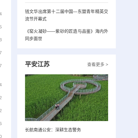
钱文华出席第十二届中国—东盟青年精英交
4
流节开幕式
5
《窑火凝砂——紫砂的匠造与品鉴》海内外
同步面世
3
7
平安江苏
查看更多 >
7
4
2
2
6
长航南通公安：深耕生态警务
0