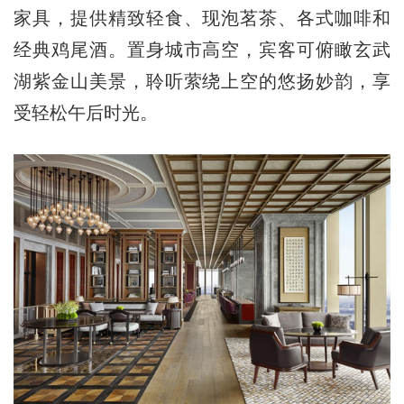
家具，提供精致轻食、现泡茗茶、各式咖啡和
经典鸡尾酒。置身城市高空，宾客可俯瞰玄武
湖紫金山美景，聆听萦绕上空的悠扬妙韵，享
受轻松午后时光。