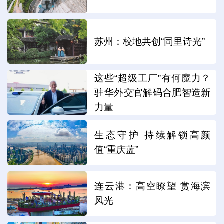
苏州：校地共创“同里诗光”
这些“超级工厂”有何魔力？
驻华外交官解码合肥智造新
力量
生态守护 持续解锁高颜
值“重庆蓝”
连云港：高空瞭望 赏海滨
风光