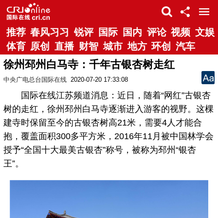
推荐
春风习习
锐评
国际
国内
评论
视频
文娱
体育
原创
直播
财智
城市
地方
环创
汽车
徐州邳州白马寺：千年古银杏树走红
中央广电总台国际在线
2020-07-20 17:33:08
国际在线江苏频道消息：近日，随着“网红”古银杏
树的走红，徐州邳州白马寺逐渐进入游客的视野。这棵
建寺时保留至今的古银杏树高21米，需要4人才能合
抱，覆盖面积300多平方米，2016年11月被中国林学会
授予“全国十大最美古银杏”称号，被称为邳州“银杏
王”。