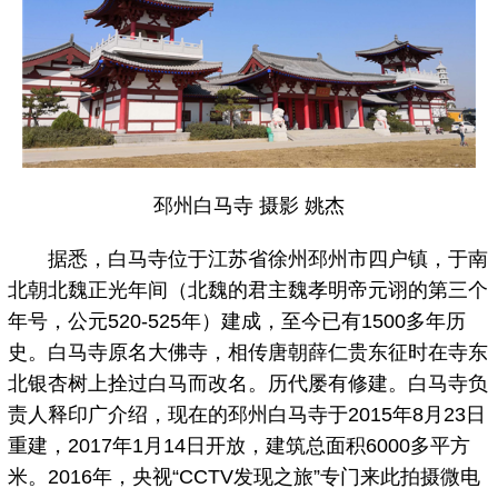
邳州白马寺 摄影 姚杰
据悉，白马寺位于江苏省徐州邳州市四户镇，于南
北朝北魏正光年间（北魏的君主魏孝明帝元诩的第三个
年号，公元520-525年）建成，至今已有1500多年历
史。白马寺原名大佛寺，相传唐朝薛仁贵东征时在寺东
北银杏树上拴过白马而改名。历代屡有修建。白马寺负
责人释印广介绍，现在的邳州白马寺于2015年8月23日
重建，2017年1月14日开放，建筑总面积6000多平方
米。2016年，央视“CCTV发现之旅”专门来此拍摄微电