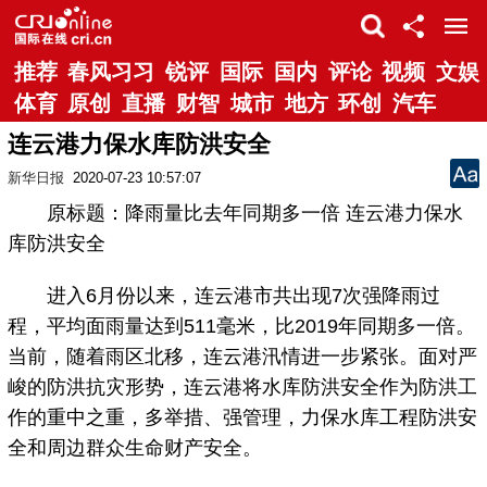
推荐
春风习习
锐评
国际
国内
评论
视频
文娱
体育
原创
直播
财智
城市
地方
环创
汽车
连云港力保水库防洪安全
新华日报
2020-07-23 10:57:07
原标题：降雨量比去年同期多一倍 连云港力保水
库防洪安全
进入6月份以来，连云港市共出现7次强降雨过
程，平均面雨量达到511毫米，比2019年同期多一倍。
当前，随着雨区北移，连云港汛情进一步紧张。面对严
峻的防洪抗灾形势，连云港将水库防洪安全作为防洪工
作的重中之重，多举措、强管理，力保水库工程防洪安
全和周边群众生命财产安全。