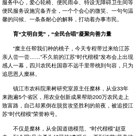
服务中心，爱心轮椅、便民雨伞、特设无障碍卫生间等
便民服务设施完备齐全，一个个会心的微笑、一句句温
馨的问候、一条条耐心的解释，打动着办事市民。
育“文明自觉”，“全民合唱”凝聚向善力量
“糜主任帮我们种的桃子，今天专程带过来给江苏
亲人尝一尝……”不久前的江苏“时代楷模”发布会上出现
感人一幕，四川农民杜国蓉不远千里带桃到句容，只为
追思恩人糜林。
镇江市农科院果树研究室原主任糜林，从业33年
来跑遍5个省区，用农业创新成果帮助200万农民走上
致富路，自己却累倒在脱贫攻坚胜利的前夜，被追授江
苏“时代楷模”荣誉称号。
不仅是糜林，从全国道德模范、“时代楷模”赵亚