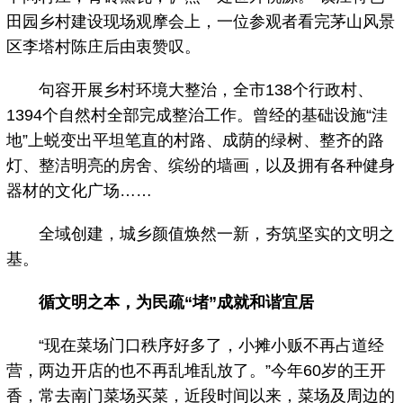
田园乡村建设现场观摩会上，一位参观者看完茅山风景
区李塔村陈庄后由衷赞叹。
句容开展乡村环境大整治，全市138个行政村、
1394个自然村全部完成整治工作。曾经的基础设施“洼
地”上蜕变出平坦笔直的村路、成荫的绿树、整齐的路
灯、整洁明亮的房舍、缤纷的墙画，以及拥有各种健身
器材的文化广场……
全域创建，城乡颜值焕然一新，夯筑坚实的文明之
基。
循文明之本，为民疏“堵”成就和谐宜居
“现在菜场门口秩序好多了，小摊小贩不再占道经
营，两边开店的也不再乱堆乱放了。”今年60岁的王开
香，常去南门菜场买菜，近段时间以来，菜场及周边的