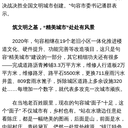
决战决胜全国文明城市创建。”句容市委书记潘群表
示。
筑文明之基，“精美城市”处处有风景
2020年，句容相继在19个老旧小区一体化推进楼
道文化、硬件提升、功能完善等改造项目，这只是句
容“精美城市”建设的一部分，其它精细功夫还有很多
——完成道路沥青摊铺3.3万平方米，维修人行道板2万
平方米，维修路牙、路平石5500米，更换711座雨污水
井盖、809套雨水篦子，拆除城区道路上多余设施320
处……每增加一个数字，就代表多攻克一次城市顽疾。
在当地老百姓眼里，现在的句容城“面子”十足，这
个“面子” 不仅城市有，乡村也有。“站在水塘边任意处
看陈庄，都是一幅绝美的图画，后面是山，前面是水，
中间村庄，青砖黛瓦，俨然一处世外桃源。”镇江特色