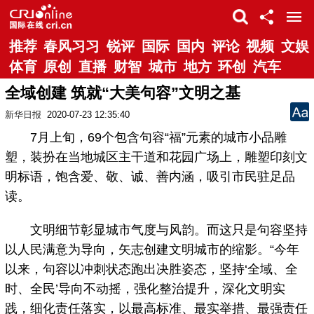
推荐
春风习习
锐评
国际
国内
评论
视频
文娱
体育
原创
直播
财智
城市
地方
环创
汽车
全域创建 筑就“大美句容”文明之基
新华日报
2020-07-23 12:35:40
7月上旬，69个包含句容“福”元素的城市小品雕
塑，装扮在当地城区主干道和花园广场上，雕塑印刻文
明标语，饱含爱、敬、诚、善内涵，吸引市民驻足品
读。
文明细节彰显城市气度与风韵。而这只是句容坚持
以人民满意为导向，矢志创建文明城市的缩影。“今年
以来，句容以冲刺状态跑出决胜姿态，坚持‘全域、全
时、全民’导向不动摇，强化整治提升，深化文明实
践，细化责任落实，以最高标准、最实举措、最强责任