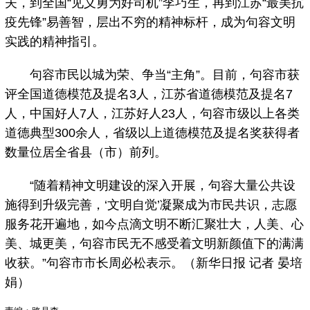
夫，到全国“见义勇为好司机”李巧生，再到江苏“最美抗
疫先锋”易善智，层出不穷的精神标杆，成为句容文明
实践的精神指引。
句容市民以城为荣、争当“主角”。目前，句容市获
评全国道德模范及提名3人，江苏省道德模范及提名7
人，中国好人7人，江苏好人23人，句容市级以上各类
道德典型300余人，省级以上道德模范及提名奖获得者
数量位居全省县（市）前列。
“随着精神文明建设的深入开展，句容大量公共设
施得到升级完善，‘文明自觉’凝聚成为市民共识，志愿
服务花开遍地，如今点滴文明不断汇聚壮大，人美、心
美、城更美，句容市民无不感受着文明新颜值下的满满
收获。”句容市市长周必松表示。（新华日报 记者 晏培
娟）