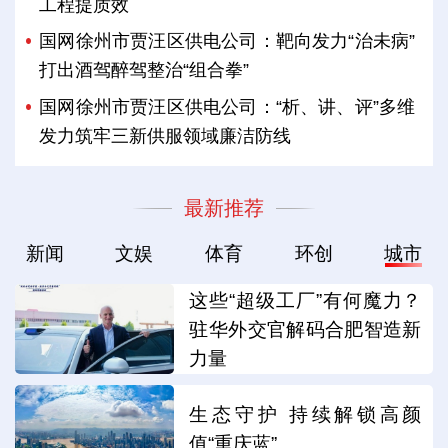
工程提质效
国网徐州市贾汪区供电公司：靶向发力“治未病”
打出酒驾醉驾整治“组合拳”
国网徐州市贾汪区供电公司：“析、讲、评”多维
发力筑牢三新供服领域廉洁防线
最新推荐
新闻
文娱
体育
环创
城市
这些“超级工厂”有何魔力？
驻华外交官解码合肥智造新
力量
生态守护 持续解锁高颜
值“重庆蓝”