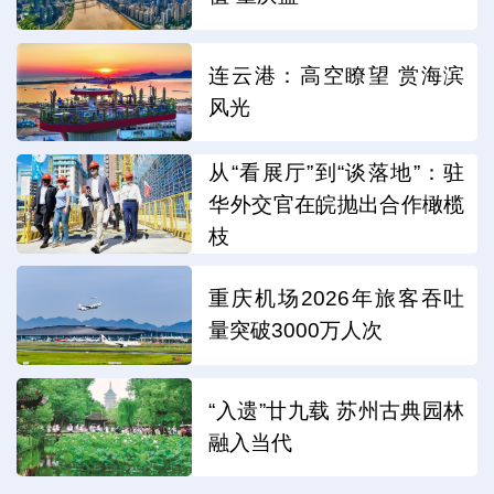
连云港：高空瞭望 赏海滨
风光
从“看展厅”到“谈落地”：驻
华外交官在皖抛出合作橄榄
枝
重庆机场2026年旅客吞吐
量突破3000万人次
“入遗”廿九载 苏州古典园林
融入当代