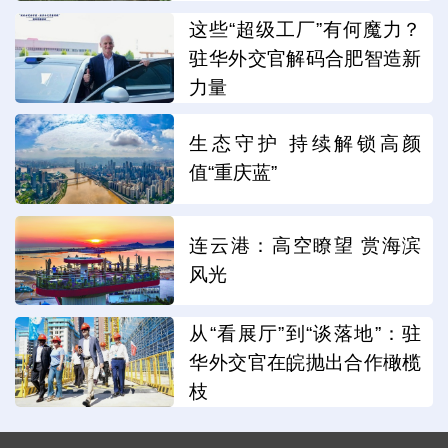
这些“超级工厂”有何魔力？
驻华外交官解码合肥智造新
力量
生态守护 持续解锁高颜
值“重庆蓝”
连云港：高空瞭望 赏海滨
风光
从“看展厅”到“谈落地”：驻
华外交官在皖抛出合作橄榄
枝