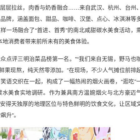
层层拉丝，肉香与奶香融合……来自武汉、杭州、台州
食品牌，涵盖面包、甜品、咖啡、汉堡、点心、冰淇淋等
这样一场融合了“首进、首秀”的南北咸甜碳水美食活动，
为本地消费者带来前所未有的美食体验。
点评三明治菜品榜第一名。”“我们来自无锡，野马也
冰，鲜果现熬，纯天然零添加。”在现场，不少人气摊位前排
笑语交织在一起，构成了一幅热闹的烟火画卷，“逛吃”
碳水美食实地调研。作为兼具南方温婉烟火与北方豪迈
安得天独厚的地理区位与特色鲜明的饮食文化，让区域
飙升”。