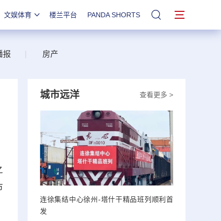
文娱体育
楼兰平台
PANDA SHORTS
站内搜索
播报
|
房产
城市远洋
查看更多 >
之
市
连徐集结中心徐州-塔什干精品班列顺利首
发