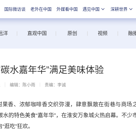
国际微访谈
老外在中国
外媒看中国
遇见中国
深耕世界
远洋
|
直观中国
|
原创
|
视频
|
融
甜碳水嘉年华”满足美味体验
线
编辑：陈小雨
责编：李诚
果香、浓郁咖啡香交织弥漫，肆意飘散在街巷与商场
甜碳水的特色美食“嘉年华”，在淮安万象城火热启幕。不少
“逛吃”狂欢。