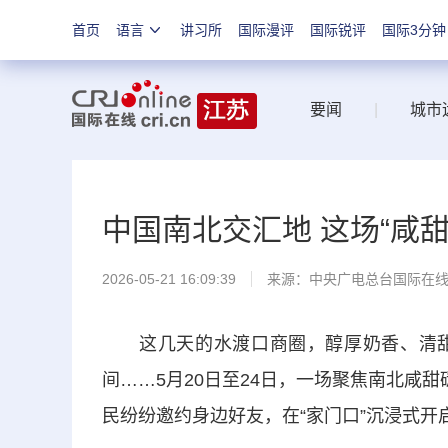
首页
语言
讲习所
国际漫评
国际锐评
国际3分钟
要闻
|
城市
中国南北交汇地 这场“咸
2026-05-21 16:09:39
来源：中央广电总台国际在
这几天的水渡口商圈，醇厚奶香、清甜
间……5月20日至24日，一场聚焦南北咸
民纷纷邀约身边好友，在“家门口”沉浸式开启