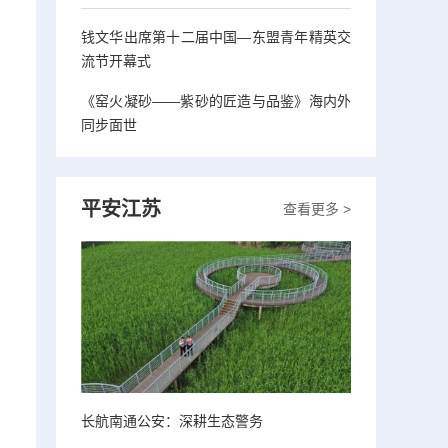
钱文华出席第十二届中国—东盟青年精英交
流节开幕式
《窑火凝砂——紫砂的匠造与品鉴》海内外
同步面世
平安江苏
查看更多 >
长航南通公安：深耕生态警务
；