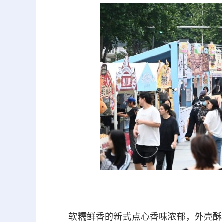
软糯鲜香的新式点心香味浓郁，外壳酥脆