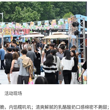
活动现场
，内馅糯叽叽；清爽解腻的乳酪酸奶口感绵密不齁甜