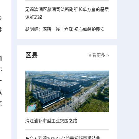
、
无锡滨湖区蠡湖司法所副所长牟方奎的基层
调解之路
多
胡剑耀：深耕一线十六载 初心如磐护民安
乘
区县
查看更多 >
咖
起
一
气
文
清江浦都市型工业突围之路
东台五烈镇2026年公益暑托班圆满结业