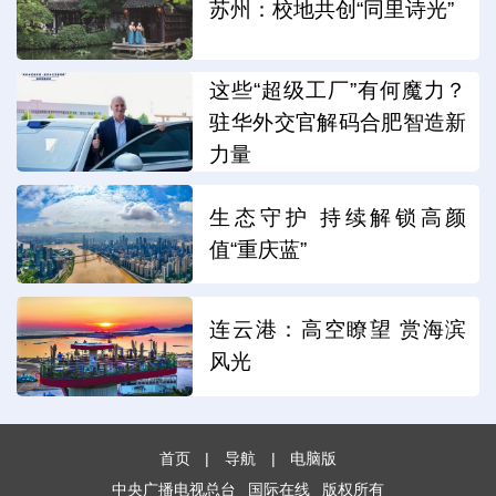
苏州：校地共创“同里诗光”
这些“超级工厂”有何魔力？
驻华外交官解码合肥智造新
力量
生态守护 持续解锁高颜
值“重庆蓝”
连云港：高空瞭望 赏海滨
风光
首页
|
导航
|
电脑版
中央广播电视总台
国际在线
版权所有