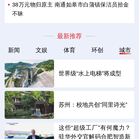
38万元物归原主 南通如皋市白蒲镇保洁员拾金
不昧
最新推荐
新闻
文娱
体育
环创
城市
世界级“水上电梯”将成型
苏州：校地共创“同里诗光”
这些“超级工厂”有何魔力？
驻华外交官解码合肥智造新