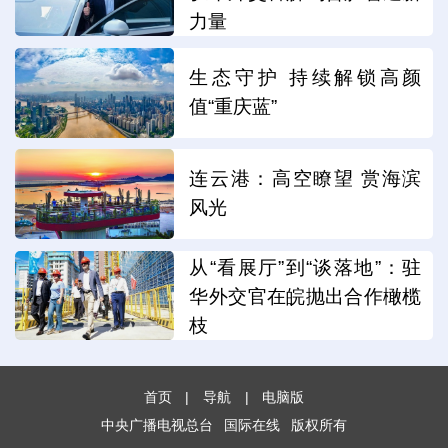
力量
生态守护 持续解锁高颜
值“重庆蓝”
连云港：高空瞭望 赏海滨
风光
从“看展厅”到“谈落地”：驻
华外交官在皖抛出合作橄榄
枝
首页
|
导航
|
电脑版
中央广播电视总台
国际在线
版权所有