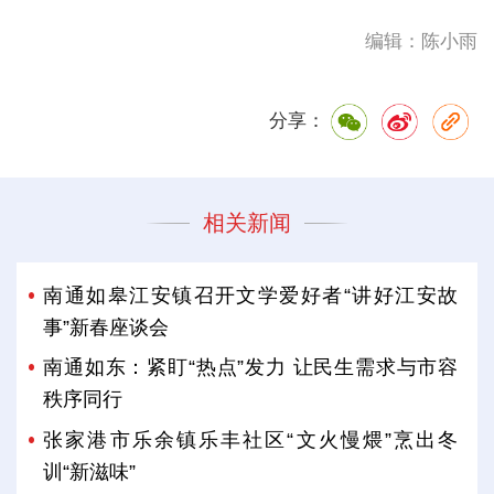
编辑：陈小雨
分享：
相关新闻
南通如皋江安镇召开文学爱好者“讲好江安故
事”新春座谈会
南通如东：紧盯“热点”发力 让民生需求与市容
秩序同行
张家港市乐余镇乐丰社区“文火慢煨”烹出冬
训“新滋味”