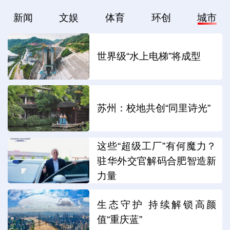
新闻
文娱
体育
环创
城市
世界级“水上电梯”将成型
苏州：校地共创“同里诗光”
这些“超级工厂”有何魔力？
驻华外交官解码合肥智造新
力量
生态守护 持续解锁高颜
值“重庆蓝”