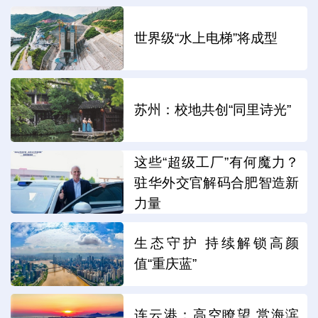
世界级“水上电梯”将成型
苏州：校地共创“同里诗光”
这些“超级工厂”有何魔力？
驻华外交官解码合肥智造新
力量
生态守护 持续解锁高颜
值“重庆蓝”
连云港：高空瞭望 赏海滨