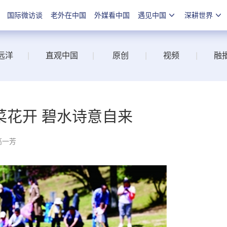
国际微访谈
老外在中国
外媒看中国
遇见中国
深耕世界
远洋
|
直观中国
|
原创
|
视频
|
融
菜花开 碧水诗意自来
高一芳