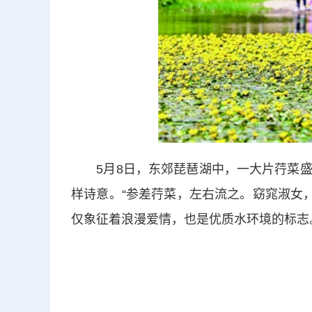
5月8日，东郊琵琶湖中，一大片荇菜盛
样诗意。“参差荇菜，左右流之。窈窕淑女
仅象征着浪漫爱情，也是优质水环境的标志。