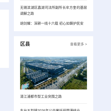
无锡滨湖区蠡湖司法所副所长牟方奎的基层
调解之路
胡剑耀：深耕一线十六载 初心如磐护民安
区县
查看更多 >
清江浦都市型工业突围之路
东台五烈镇2026年公益暑托班圆满结业