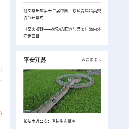
钱文华出席第十二届中国—东盟青年精英交
流节开幕式
《窑火凝砂——紫砂的匠造与品鉴》海内外
同步面世
平安江苏
查看更多 >
别
不
长航南通公安：深耕生态警务