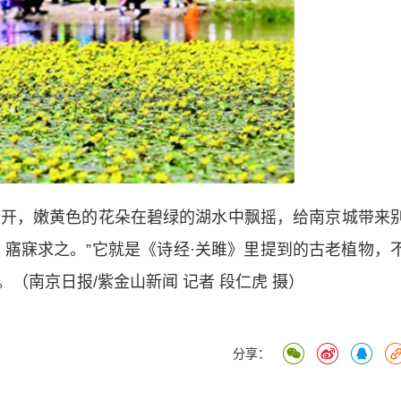
开，嫩黄色的花朵在碧绿的湖水中飘摇，给南京城带来
，寤寐求之。”它就是《诗经·关雎》里提到的古老植物，
（南京日报/紫金山新闻 记者 段仁虎 摄）
分享：