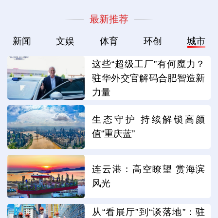
最新推荐
新闻
文娱
体育
环创
城市
这些“超级工厂”有何魔力？
驻华外交官解码合肥智造新
力量
生态守护 持续解锁高颜
值“重庆蓝”
连云港：高空瞭望 赏海滨
风光
从“看展厅”到“谈落地”：驻