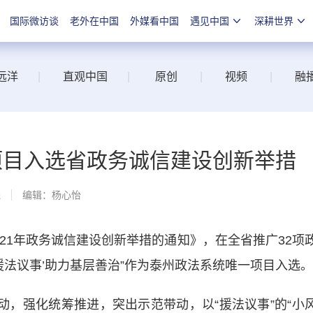
国际微访谈
老外在中国
外媒看中国
遇见中国
深耕世界
远洋
|
直观中国
|
原创
|
视频
|
融
项目入选省政务诚信建设创新举措
线
编辑：杨心怡
1年政务诚信建设创新举措的通知》，在全省推广32项
援法议事’助力基层善治”作为泰州政法系统唯一项目入选。
，强化统筹推进，突出示范带动，以“援法议事”的“小