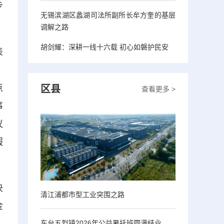
步
无锡滨湖区蠡湖司法所副所长牟方奎的基层
调解之路
胡剑耀：深耕一线十六载 初心如磐护民安
表
，
点
区县
查看更多 >
事
议
服
决
清江浦都市型工业突围之路
金
东台五烈镇2026年公益暑托班圆满结业