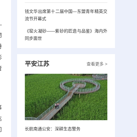
钱文华出席第十二届中国—东盟青年精英交
流节开幕式
-
《窑火凝砂——紫砂的匠造与品鉴》海内外
彻
同步面世
特
形
平安江苏
查看更多 >
管
、
事
达
长航南通公安：深耕生态警务
问