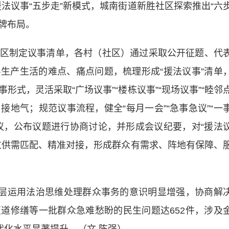
法议事“五步走”新模式，城南街道新胜社区探索推出“六
品牌布局。
制定议事清单，各村（社区）通过采取公开征题、代
生产生活的难点、痛点问题，梳理形成“援法议事”清单
式，灵活采取“广场议事”“楼栋议事”“现场议事”“睦邻
接地气；规范议事流程，健全“每月一会”“急事急议”“一
议，公布议题进行协商讨论，并形成会议纪要，对“援法
过供需匹配、精准对接，形成群众有需求、阵地有保障、
层运用法治思维处理群众事务的意识明显增强，协商解
道修缮等一批群众急难愁盼的民生问题达652件，涉及