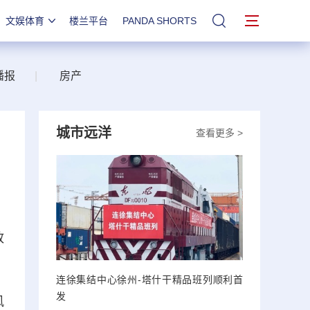
文娱体育
楼兰平台
PANDA SHORTS
站内搜索
播报
|
房产
城市远洋
查看更多 >
政
连徐集结中心徐州-塔什干精品班列顺利首
发
风