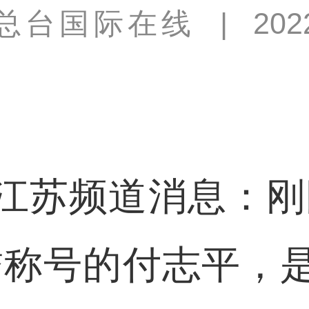
总台国际在线
|
202
苏频道消息：刚刚
誉称号的付志平，