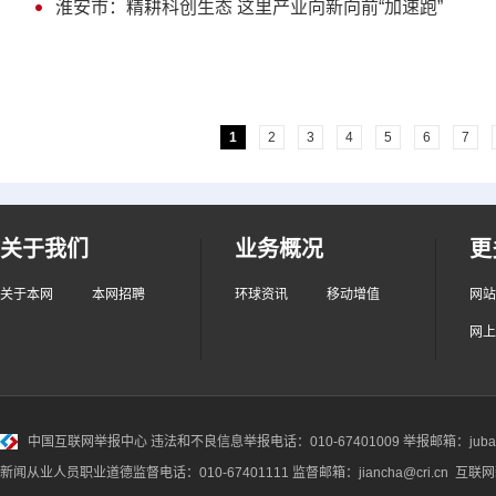
淮安市：精耕科创生态 这里产业向新向前“加速跑”
1
2
3
4
5
6
7
关于我们
业务概况
更
关于本网
本网招聘
环球资讯
移动增值
网站
网上
中国互联网举报中心
违法和不良信息举报电话：010-67401009 举报邮箱：jubao@
新闻从业人员职业道德监督电话：010-67401111 监督邮箱：jiancha@cri.cn 互联