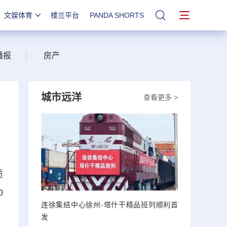
文娱体育
楼兰平台
PANDA SHORTS
站内搜索
播报
|
房产
城市远洋
查看更多 >
质
0
连徐集结中心徐州-塔什干精品班列顺利首
、
发