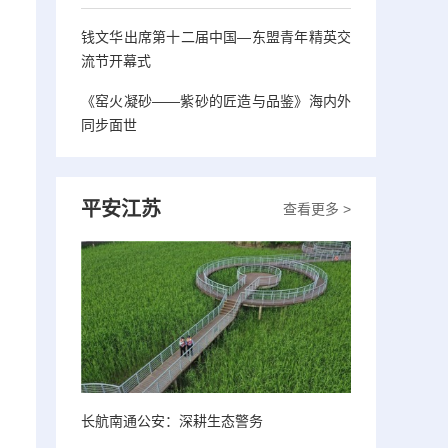
钱文华出席第十二届中国—东盟青年精英交
流节开幕式
《窑火凝砂——紫砂的匠造与品鉴》海内外
同步面世
平安江苏
查看更多 >
长航南通公安：深耕生态警务