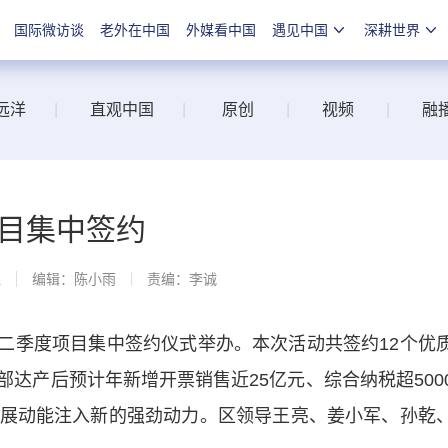
国际微访谈
老外在中国
外媒看中国
遇见中国
深耕世界
远洋
|
直观中国
|
原创
|
视频
|
融
项目集中签约
线
编辑：陈小雨
责编：李诚
年二季度项目集中签约仪式举办。本次活动共签约12个优
部达产后预计年新增开票销售近25亿元、综合纳税超500
展动能注入新的强劲动力。区领导王亮、姜小军、孙乾