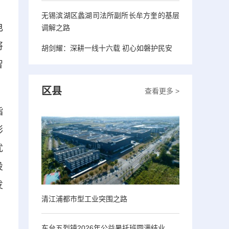
无锡滨湖区蠡湖司法所副所长牟方奎的基层
电
调解之路
将
胡剑耀：深耕一线十六载 初心如磐护民安
智
区县
查看更多 >
指
彰
优
投
发
清江浦都市型工业突围之路
东台五烈镇2026年公益暑托班圆满结业