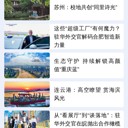
苏州：校地共创“同里诗光”
这些“超级工厂”有何魔力？
驻华外交官解码合肥智造新
力量
生态守护 持续解锁高颜
值“重庆蓝”
连云港：高空瞭望 赏海滨
风光
从“看展厅”到“谈落地”：驻
华外交官在皖抛出合作橄榄