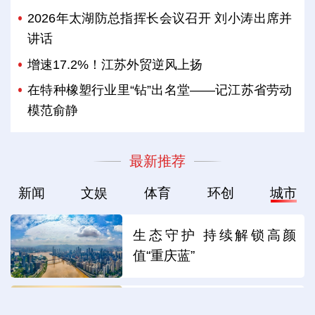
2026年太湖防总指挥长会议召开 刘小涛出席并
讲话
增速17.2%！江苏外贸逆风上扬
在特种橡塑行业里“钻”出名堂——记江苏省劳动
模范俞静
最新推荐
新闻
文娱
体育
环创
城市
生态守护 持续解锁高颜
值“重庆蓝”
连云港：高空瞭望 赏海滨