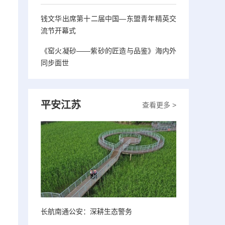
钱文华出席第十二届中国—东盟青年精英交
流节开幕式
《窑火凝砂——紫砂的匠造与品鉴》海内外
同步面世
平安江苏
查看更多 >
长航南通公安：深耕生态警务