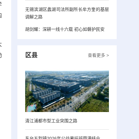
学
无锡滨湖区蠡湖司法所副所长牟方奎的基层
四
调解之路
胡剑耀：深耕一线十六载 初心如磐护民安
大
区县
动
查看更多 >
清江浦都市型工业突围之路
东台五烈镇2026年公益暑托班圆满结业