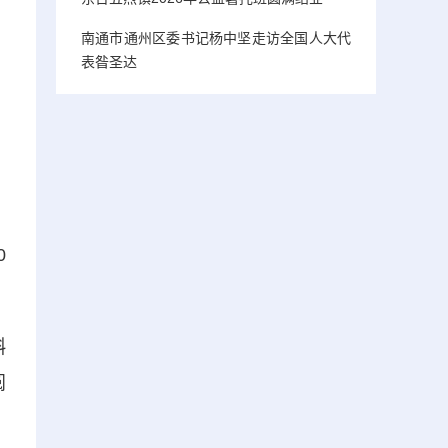
南通市通州区委书记杨中坚走访全国人大代
表昝圣达
0
斜
阅