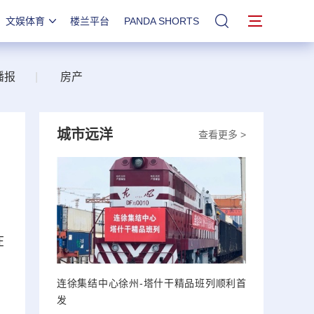
文娱体育
楼兰平台
PANDA SHORTS
站内搜索
播报
|
房产
城市远洋
查看更多 >
在
连徐集结中心徐州-塔什干精品班列顺利首
发