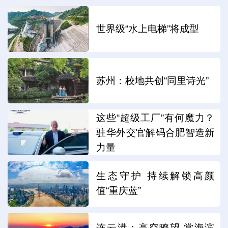
世界级“水上电梯”将成型
苏州：校地共创“同里诗光”
这些“超级工厂”有何魔力？
驻华外交官解码合肥智造新
力量
生态守护 持续解锁高颜
值“重庆蓝”
连云港：高空瞭望 赏海滨