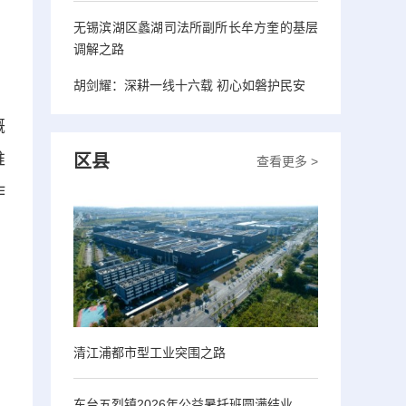
无锡滨湖区蠡湖司法所副所长牟方奎的基层
调解之路
胡剑耀：深耕一线十六载 初心如磐护民安
概
推
区县
查看更多 >
作
清江浦都市型工业突围之路
东台五烈镇2026年公益暑托班圆满结业