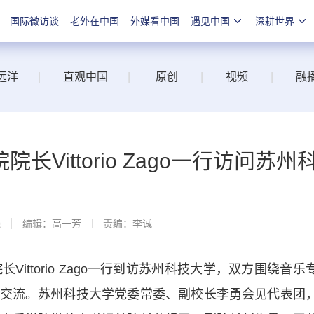
国际微访谈
老外在中国
外媒看中国
遇见中国
深耕世界
远洋
|
直观中国
|
原创
|
视频
|
融
Vittorio Zago一行访问苏州
线
编辑：高一芳
责编：李诚
ttorio Zago一行到访苏州科技大学，双方围绕音乐
交流。苏州科技大学党委常委、副校长李勇会见代表团