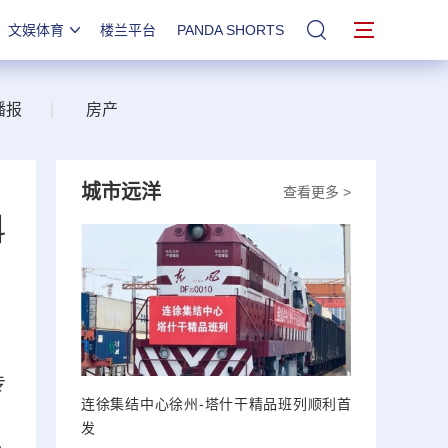
文娱体育
楼兰平台
PANDA SHORTS
站内搜索
播报
|
房产
城市远洋
查看更多 >
科
专
连徐集结中心徐州-塔什干精品班列顺利首
，
发