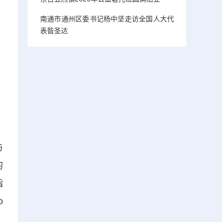
南通市通州区委书记杨中坚走访全国人大代
表昝圣达
与
的
指
o