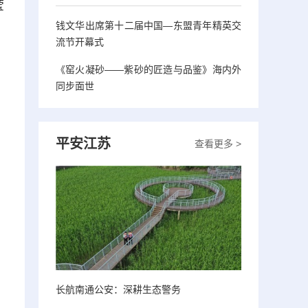
莹
钱文华出席第十二届中国—东盟青年精英交
流节开幕式
《窑火凝砂——紫砂的匠造与品鉴》海内外
同步面世
平安江苏
查看更多 >
长航南通公安：深耕生态警务