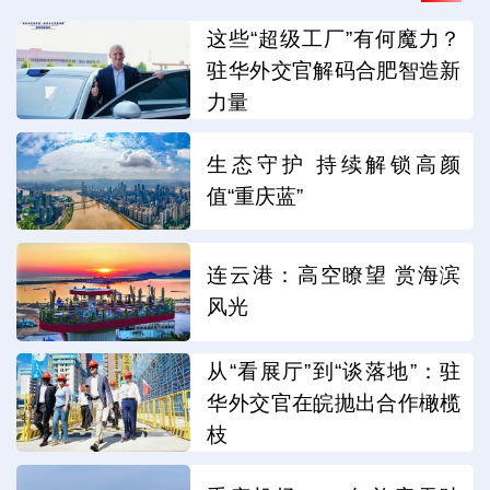
这些“超级工厂”有何魔力？
驻华外交官解码合肥智造新
力量
生态守护 持续解锁高颜
值“重庆蓝”
连云港：高空瞭望 赏海滨
风光
从“看展厅”到“谈落地”：驻
华外交官在皖抛出合作橄榄
枝