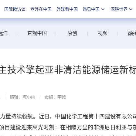
国际微访谈
老外在中国
外媒看中国
遇见中国
深耕世界
远洋
|
直观中国
|
原创
|
视频
|
融
主技术擎起亚非清洁能源储运新
线
编辑：陈小雨
责编：李诚
量持续领航。近日，中国化学工程第十四建设有限公
外项目建设迎来高光时刻：在相隔万里的非洲尼日利亚与