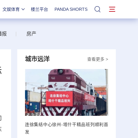
文娱体育
楼兰平台
PANDA SHORTS
站内搜索
播报
|
房产
城市远洋
查看更多 >
标
司
连徐集结中心徐州-塔什干精品班列顺利首
东
发