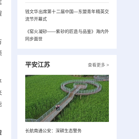
志
钱文华出席第十二届中国—东盟青年精英交
程
流节开幕式
《窑火凝砂——紫砂的匠造与品鉴》海内外
同步面世
万
项
平安江苏
查看更多 >
平
米
能
长航南通公安：深耕生态警务
罐