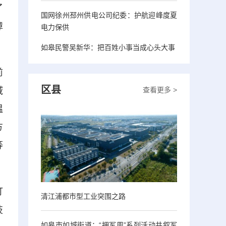
了
国网徐州邳州供电公司纪委：护航迎峰度夏
障
电力保供
如皋民警吴新华：把百姓小事当成心头大事
前
区县
查看更多 >
域
温
方
等
打
清江浦都市型工业突围之路
技
如皋市如城街道：“拥军周”系列活动共叙军