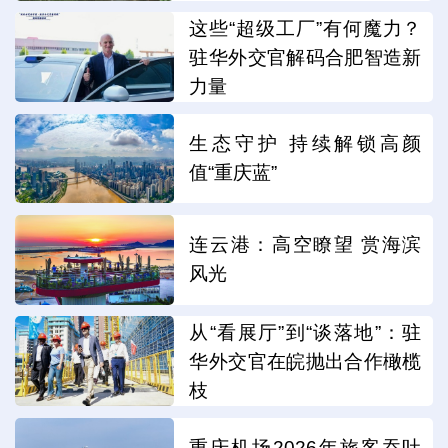
这些“超级工厂”有何魔力？
驻华外交官解码合肥智造新
力量
生态守护 持续解锁高颜
值“重庆蓝”
连云港：高空瞭望 赏海滨
风光
从“看展厅”到“谈落地”：驻
华外交官在皖抛出合作橄榄
枝
重庆机场2026年旅客吞吐