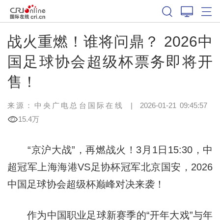
战火重燃！谁将问鼎？ 2026中
国足球协会超级杯票务即将开
售！
来源：中央广电总台国际在线
|
2026-01-21 09:45:57
15.4万
“京沪大战”，再燃战火！3月1日15:30，中
超冠军上海海港VS足协杯冠军北京国安，2026
中国足球协会超级杯巅峰对决来袭！
作为中国职业足球新赛季的“开年大戏”与年