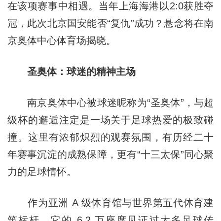
在该项赛事中相遇。当年上海海港以2:0获胜夺
冠，此次北京国安能否“复仇”成功？悬念将在南
京奥体中心体育场揭晓。
圣奥体：球迷的精神主场
南京奥体中心被球迷昵称为“圣奥体”，与超
级杯的邂逅注定是一场关于足球热爱的极致碰
撞。这里有浓郁炽烈的观赛氛围，有历经二十
年赛事沉淀的成熟保障，更有“十三太保”同心聚
力的足球情怀。
作为亚洲 A 级体育馆与世界第五代体育建
筑标杆，它的 6.2 万座席见证过太多足球传