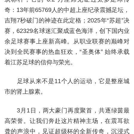
奇：13年前65769人的中超上座纪录震撼足坛，
吉翔7秒破门的神迹在此定格；2025年“苏超”决
赛，62329名球迷汇聚成蓝色海洋，创下国内业
余足球赛事上座新高峰。从职业联赛的巅峰对
决到全民赛事的热血狂欢，“圣奥体” 始终承载
着江苏足球的信仰与荣光。
足球从来不是11个人的运动，它是整座城
市的肾上腺素。
3月1日，两大豪门再度聚首，共逐绿茵最
高荣誉。让我们奔赴这片精神主场，在震耳欲
聋的声浪中，见证超级杯的全新传奇，沉浸式