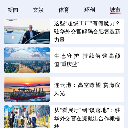
新闻
文娱
体育
环创
城市
这些“超级工厂”有何魔力？
驻华外交官解码合肥智造新
力量
生态守护 持续解锁高颜
值“重庆蓝”
连云港：高空瞭望 赏海滨
风光
从“看展厅”到“谈落地”：驻
华外交官在皖抛出合作橄榄
枝