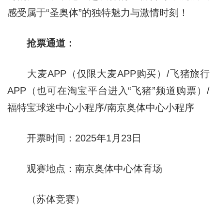
感受属于“圣奥体”的独特魅力与激情时刻！
抢票通道：
大麦APP（仅限大麦APP购买）/飞猪旅行
APP（也可在淘宝平台进入“飞猪”频道购票）/
福特宝球迷中心小程序/南京奥体中心小程序
开票时间：2025年1月23日
观赛地点：南京奥体中心体育场
（苏体竞赛）