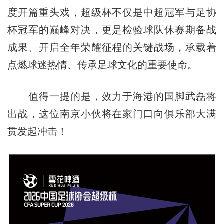
度开篇重头戏，超级杯不仅是中超冠军与足协
杯冠军的巅峰对决，更是检验球队休赛期备战
成果、开启全年荣耀征程的关键战场，承载着
点燃球迷热情、传承足球文化的重要使命。
值得一提的是，效力于海港的国脚武磊将
出战，这位南京小伙将在家门口向俱乐部大满
贯发起冲击！