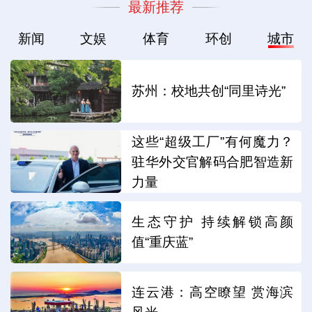
最新推荐
新闻
文娱
体育
环创
城市
苏州：校地共创“同里诗光”
这些“超级工厂”有何魔力？
驻华外交官解码合肥智造新
力量
生态守护 持续解锁高颜
值“重庆蓝”
连云港：高空瞭望 赏海滨