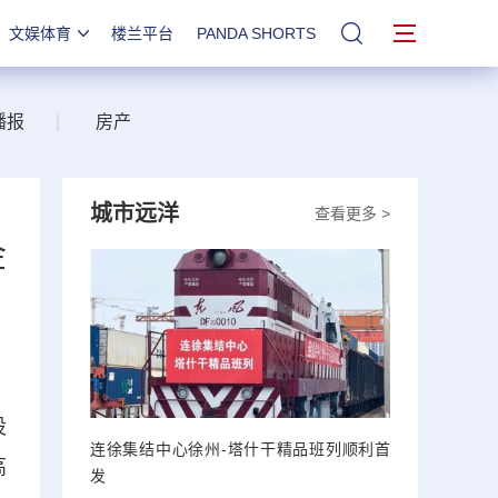
文娱体育
楼兰平台
PANDA SHORTS
站内搜索
播报
|
房产
城市远洋
查看更多 >
金
设
连徐集结中心徐州-塔什干精品班列顺利首
高
发