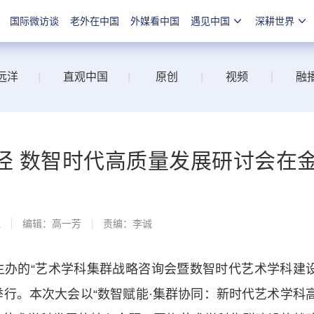
国际微访谈
老外在中国
外媒看中国
遇见中国
深耕世界
远洋
|
直观中国
|
原创
|
视频
|
融
径 数智时代高质量发展研讨会在
线
编辑：高一芳
责编：李诚
办的“艺术学科集群战略咨询会暨数智时代艺术学科建
举行。本次大会以“数智赋能·集群协同：新时代艺术学科