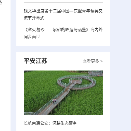
略
钱文华出席第十二届中国—东盟青年精英交
流节开幕式
《窑火凝砂——紫砂的匠造与品鉴》海内外
同步面世
平安江苏
查看更多 >
长航南通公安：深耕生态警务