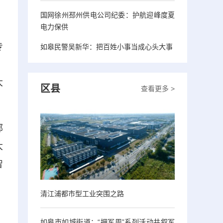
国网徐州邳州供电公司纪委：护航迎峰度夏
电力保供
专
如皋民警吴新华：把百姓小事当成心头大事
、
大
区县
查看更多 >
部
大
智
清江浦都市型工业突围之路
如皋市如城街道：“拥军周”系列活动共叙军