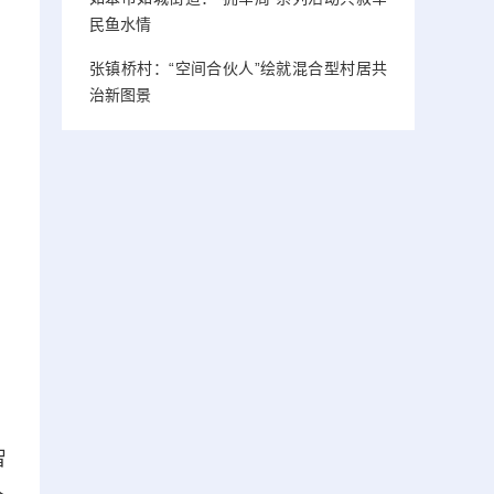
民鱼水情
张镇桥村：“空间合伙人”绘就混合型村居共
治新图景
智