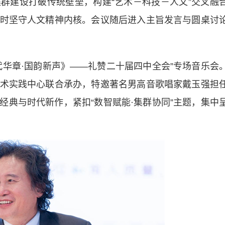
群建设打破传统壁垒，构建“艺术－科技－人文”交叉融
时坚守人文精神内核。会议随后进入主旨发言与圆桌讨
章·国韵新声》——礼赞二十届四中全会”专场音乐会
术实践中心联合承办，特邀著名男高音歌唱家戴玉强担
经典与时代新作，紧扣“数智赋能·集群协同”主题，集中