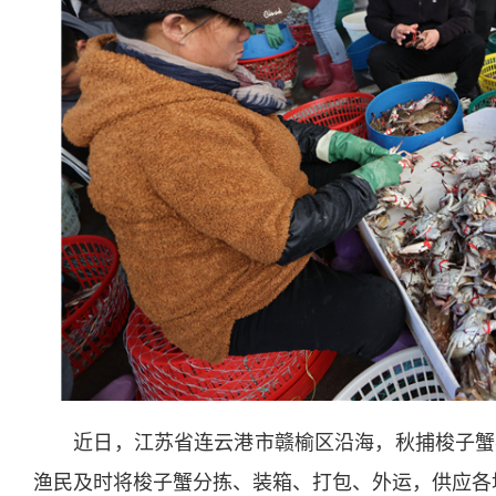
近日，江苏省连云港市赣榆区沿海，秋捕梭子蟹喜
渔民及时将梭子蟹分拣、装箱、打包、外运，供应各地