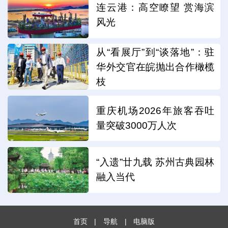
连云港：高空瞭望 赏海滨
风光
从“看展厅”到“谈落地”：驻
华外交官在皖抛出合作橄榄
枝
重庆机场2026年旅客吞吐
量突破3000万人次
“入遗”廿九载 苏州古典园林
融入当代
首页
|
导航
|
电脑版