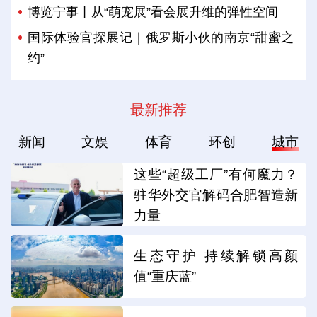
博览宁事丨从“萌宠展”看会展升维的弹性空间
国际体验官探展记｜俄罗斯小伙的南京“甜蜜之
约”
最新推荐
新闻
文娱
体育
环创
城市
这些“超级工厂”有何魔力？
驻华外交官解码合肥智造新
力量
生态守护 持续解锁高颜
值“重庆蓝”