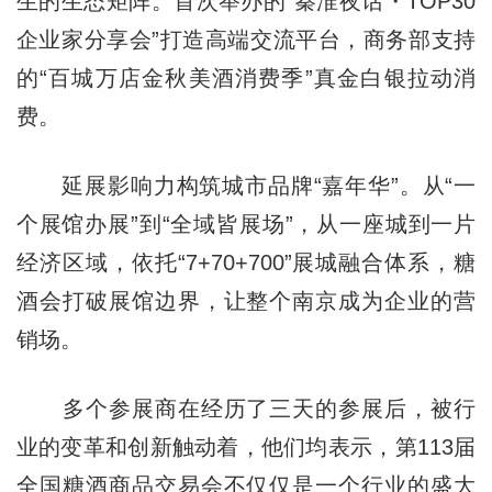
生的生态矩阵。首次举办的“秦淮夜话・TOP30
企业家分享会”打造高端交流平台，商务部支持
的“百城万店金秋美酒消费季”真金白银拉动消
费。
延展影响力构筑城市品牌“嘉年华”。从“一
个展馆办展”到“全域皆展场”，从一座城到一片
经济区域，依托“7+70+700”展城融合体系，糖
酒会打破展馆边界，让整个南京成为企业的营
销场。
多个参展商在经历了三天的参展后，被行
业的变革和创新触动着，他们均表示，第113届
全国糖酒商品交易会不仅仅是一个行业的盛大