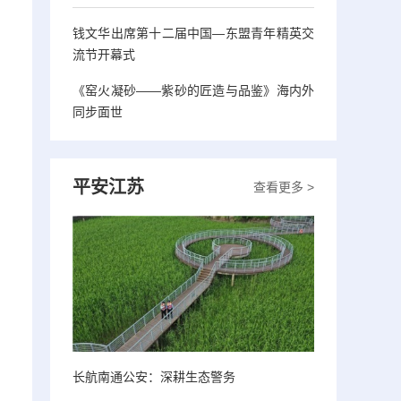
钱文华出席第十二届中国—东盟青年精英交
流节开幕式
《窑火凝砂——紫砂的匠造与品鉴》海内外
同步面世
平安江苏
查看更多 >
长航南通公安：深耕生态警务