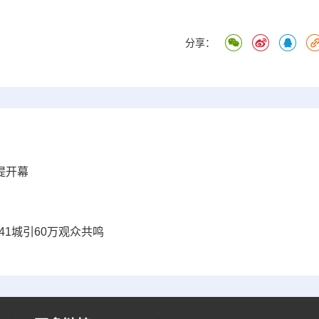
分享：
堤开幕
1城引60万观众共鸣