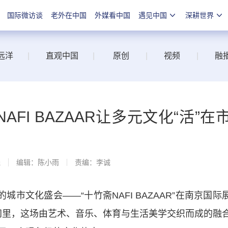
国际微访谈
老外在中国
外媒看中国
遇见中国
深耕世界
远洋
|
直观中国
|
原创
|
视频
|
融
FI BAZAAR让多元文化“活”在
线
编辑：陈小雨
责编：李诚
市文化盛会——“十竹斋NAFI BAZAAR”在南京国际
天时间里，这场由艺术、音乐、体育与生活美学交织而成的融