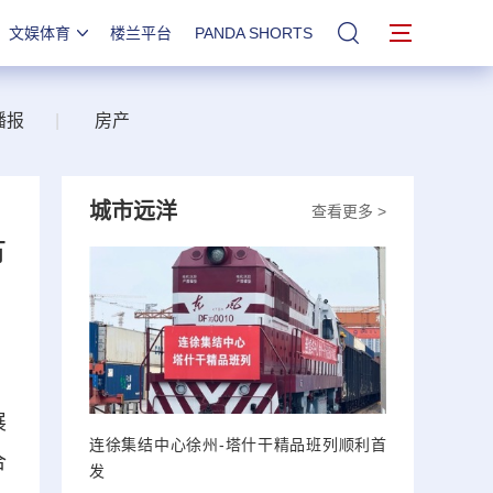
文娱体育
楼兰平台
PANDA SHORTS
站内搜索
播报
|
房产
城市远洋
查看更多 >
市
展
连徐集结中心徐州-塔什干精品班列顺利首
合
发