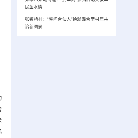
民鱼水情
张镇桥村：“空间合伙人”绘就混合型村居共
治新图景
的
音
术
鸣