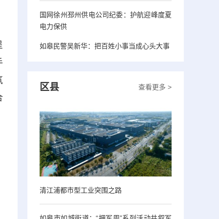
国网徐州邳州供电公司纪委：护航迎峰度夏
电力保供
呈
如皋民警吴新华：把百姓小事当成心头大事
手
氛
区县
查看更多 >
合
清江浦都市型工业突围之路
如皋市如城街道：“拥军周”系列活动共叙军