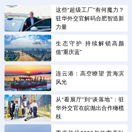
这些“超级工厂”有何魔力？
驻华外交官解码合肥智造新
力量
生态守护 持续解锁高颜
值“重庆蓝”
连云港：高空瞭望 赏海滨
风光
从“看展厅”到“谈落地”：驻
华外交官在皖抛出合作橄榄
枝