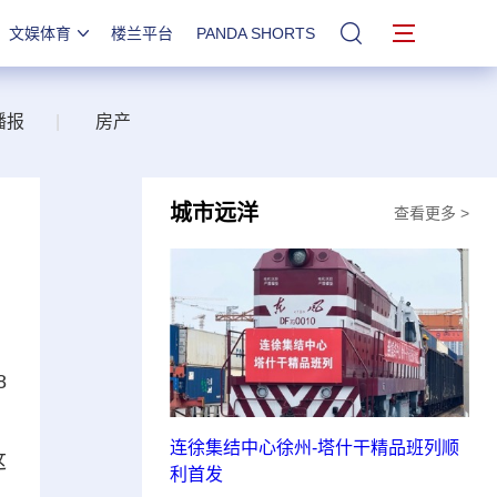
文娱体育
楼兰平台
PANDA SHORTS
站内搜索
播报
|
房产
城市远洋
查看更多 >
8
、
连徐集结中心徐州-塔什干精品班列顺
这
利首发