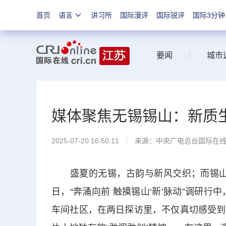
首页
语言
讲习所
国际漫评
国际锐评
国际3分钟
要闻
|
城市
媒体聚焦无锡锡山：新质
2025-07-20 16:50:11
来源：中央广电总台国际在
盛夏的无锡，古韵与新风交织；而锡山区这
日，“奔涌向前 触摸锡山‘新’脉动”调研行
车间社区，在两日探访里，不仅真切感受到