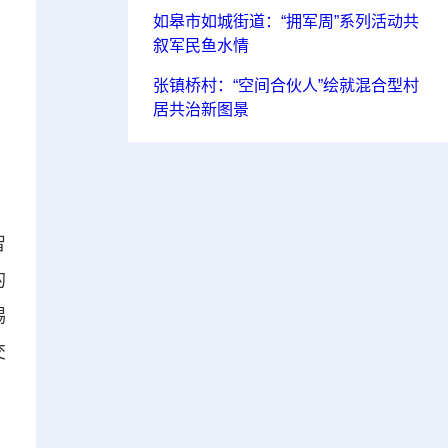
如皋市如城街道：“拥军周”系列活动共
叙军民鱼水情
张镇桥村：“空间合伙人”绘就混合型村
居共治新图景
智
的
锡
交