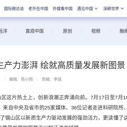
国际微访谈
老外在中国
外媒看中国
遇见中国
深耕世界
远洋
|
直观中国
|
原创
|
视频
|
融
生产力澎湃 绘就高质量发展新图景
线
编辑：陈小雨
责编：李诚
片热土上，创新浪潮正奔涌向前。7月17日至7月1
中，来自中央及省市的25家媒体、36位记者走进科研院所
了锡山区以新质生产力驱动发展的强劲活力，更读懂了