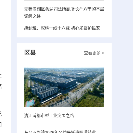
无锡滨湖区蠡湖司法所副所长牟方奎的基层
调解之路
胡剑耀：深耕一线十六载 初心如磐护民安
区县
查看更多 >
生
高
记
清江浦都市型工业突围之路
和
东台五烈镇2026年公益暑托班圆满结业