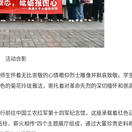
活动合影
生怀着无比崇敬的心情瞻仰烈士雕像并默哀致敬。学
色的菊花玲珑雅洁，寄托着对革命先烈的深切缅怀和崇
前往中国工农红军第十四军纪念馆。这座承载着红色
砥柱、薪火相传”四个主题展厅组成，通过大量珍贵史料