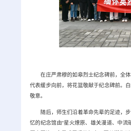
在庄严肃穆的如皋烈士纪念碑前，全体师
代表缓步向前，将花篮敬献于纪念碑前。白
敬意。
随后，师生们沿着革命先辈的足迹，步行
忆的纪念馆由“星火燎原、雄关漫道、中流