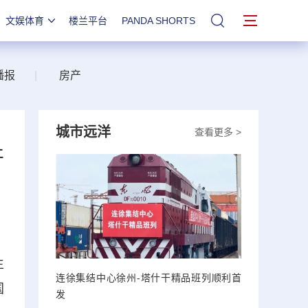
文娱体育
楼兰平台
PANDA SHORTS
站内搜索
播报
|
房产
城市远洋
查看更多 >
开
生
连徐集结中心徐州-塔什干精品班列顺利首
国
发