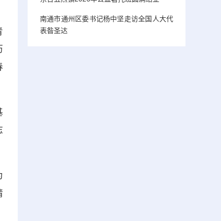
南通市通州区委书记杨中坚走访全国人大代
青
表昝圣达
历
春
基
志
为
请