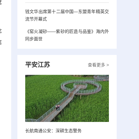
席
钱文华出席第十二届中国—东盟青年精英交
流节开幕式
念
《窑火凝砂——紫砂的匠造与品鉴》海内外
同步面世
信
平安江苏
查看更多 >
长航南通公安：深耕生态警务