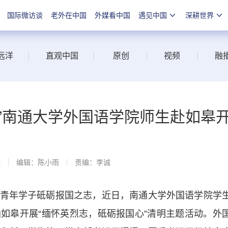
国际微访谈
老外在中国
外媒看中国
遇见中国
深耕世界
远洋
|
直观中国
|
原创
|
视频
|
融
”南通大学外国语学院师生赴如皋
线
编辑：陈小雨
责编：李诚
年学子砥砺报国之志，近日，南通大学外国语学院学
如皋开展“缅怀英烈志，砥砺报国心”清明主题活动。外