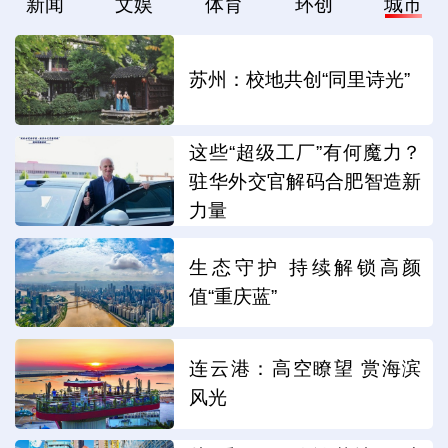
新闻
文娱
体育
环创
城市
苏州：校地共创“同里诗光”
这些“超级工厂”有何魔力？
驻华外交官解码合肥智造新
力量
生态守护 持续解锁高颜
值“重庆蓝”
连云港：高空瞭望 赏海滨
风光