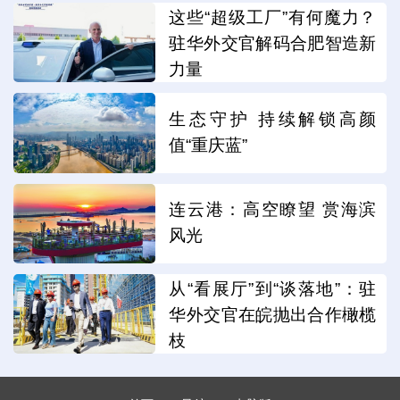
这些“超级工厂”有何魔力？
驻华外交官解码合肥智造新
力量
生态守护 持续解锁高颜
值“重庆蓝”
连云港：高空瞭望 赏海滨
风光
从“看展厅”到“谈落地”：驻
华外交官在皖抛出合作橄榄
枝