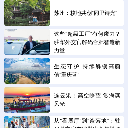
苏州：校地共创“同里诗光”
这些“超级工厂”有何魔力？
驻华外交官解码合肥智造新
力量
生态守护 持续解锁高颜
值“重庆蓝”
连云港：高空瞭望 赏海滨
风光
从“看展厅”到“谈落地”：驻