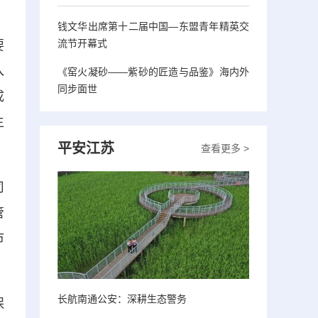
钱文华出席第十二届中国—东盟青年精英交
流节开幕式
要
入
《窑火凝砂——紫砂的匠造与品鉴》海内外
同步面世
成
生
平安江苏
查看更多 >
司
管
市
长航南通公安：深耕生态警务
保