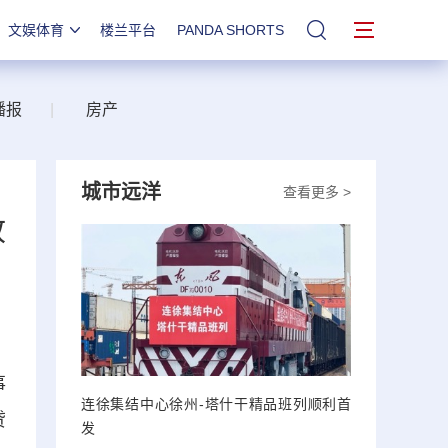
文娱体育
楼兰平台
PANDA SHORTS
站内搜索
播报
|
房产
城市远洋
查看更多 >
政
事
连徐集结中心徐州-塔什干精品班列顺利首
贷
发