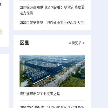
贡
国网徐州邳州供电公司纪委：护航迎峰度夏
电力保供
如皋民警吴新华：把百姓小事当成心头大事
区县
查看更多 >
清江浦都市型工业突围之路
如皋市如城街道：“拥军周”系列活动共叙军