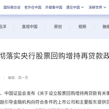
国际微访谈
老外在中国
外媒看中国
遇见中国
深耕世界
远洋
|
直观中国
|
原创
|
视频
|
融
彻落实央行股票回购增持再贷款
线
编辑：高一芳
中国证监会发布《关于设立股票回购增持再贷款有关
励引导金融机构向符合条件的上市公司和主要股东提供