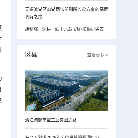
无锡滨湖区蠡湖司法所副所长牟方奎的基层
调解之路
夏
胡剑耀：深耕一线十六载 初心如磐护民安
往
科
区县
查看更多 >
动
月
追
清江浦都市型工业突围之路
东台五烈镇2026年公益暑托班圆满结业