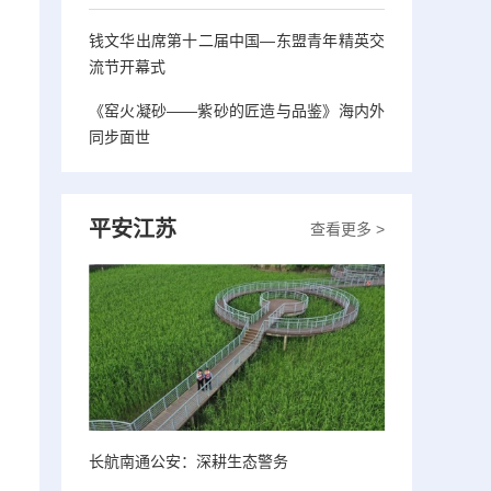
钱文华出席第十二届中国—东盟青年精英交
流节开幕式
《窑火凝砂——紫砂的匠造与品鉴》海内外
同步面世
平安江苏
查看更多 >
长航南通公安：深耕生态警务