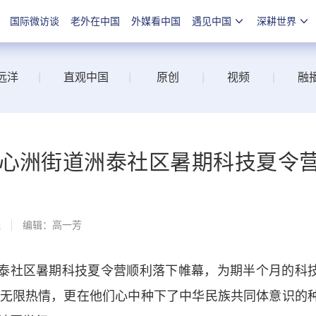
国际微访谈
老外在中国
外媒看中国
遇见中国
深耕世界
远洋
|
直观中国
|
原创
|
视频
|
融
江心洲街道洲泰社区暑期科技夏令
线
编辑：高一芳
泰社区暑期科技夏令营顺利落下帷幕，为期半个月的科
无限热情，更在他们心中种下了中华民族共同体意识的