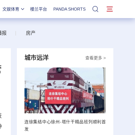
文娱体育
楼兰平台
PANDA SHORTS
站内搜索
播报
|
房产
城市远洋
查看更多 >
营
技
连徐集结中心徐州-塔什干精品班列顺利首
种
发