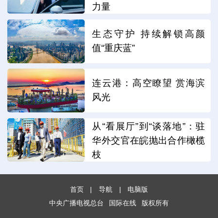
力量
生态守护 持续解锁高颜
值“重庆蓝”
连云港：高空瞭望 赏海滨
风光
从“看展厅”到“谈落地”：驻
华外交官在皖抛出合作橄榄
枝
首页
|
导航
|
电脑版
中央广播电视总台
国际在线
版权所有