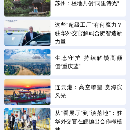
苏州：校地共创“同里诗光”
这些“超级工厂”有何魔力？
驻华外交官解码合肥智造新
力量
生态守护 持续解锁高颜
值“重庆蓝”
连云港：高空瞭望 赏海滨
风光
从“看展厅”到“谈落地”：驻
华外交官在皖抛出合作橄榄
枝