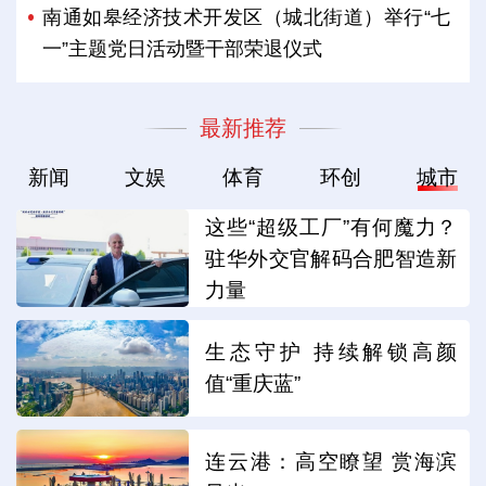
南通如皋经济技术开发区（城北街道）举行“七
一”主题党日活动暨干部荣退仪式
最新推荐
新闻
文娱
体育
环创
城市
这些“超级工厂”有何魔力？
驻华外交官解码合肥智造新
力量
生态守护 持续解锁高颜
值“重庆蓝”
连云港：高空瞭望 赏海滨