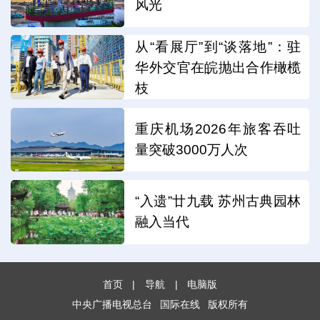
风光
从“看展厅”到“谈落地”：驻
华外交官在皖抛出合作橄榄
枝
重庆机场2026年旅客吞吐
量突破3000万人次
“入遗”廿九载 苏州古典园林
融入当代
首页
|
导航
|
电脑版
中央广播电视总台
国际在线
版权所有