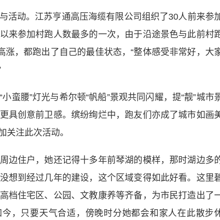
活动。江苏亨通高压海缆有限公司组织了30人前来参
以来参加村跑人数最多的一次，由于沿途景色与此前村
绪高涨，都跑出了自己的最佳状态，“整体感受非常好，大
”
蛮腰”灯光与希尔顿“帆船”景观共同闪耀，提“靓”城市
更具创意前卫感。缤纷绚烂中，跑友们亦成了城市如画
加关注此次活动。
边住户，她还记得十多年前琴湖的模样，那时湖边多
没想到经过几年的建设，这个区域变得如此好看。这里
高档住宅区、公园、文教康养等齐备，为市民打造出了
如今，只要天气合适，傍晚时分她都会和家人在此散步