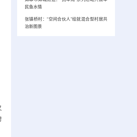
民鱼水情
张镇桥村：“空间合伙人”绘就混合型村居共
治新图景
又
对