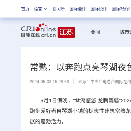
首页
语言
讲习所
国际漫评
国际锐评
国际3分钟
要闻
|
城市
常熟：以奔跑点亮琴湖夜色
2024-05-03 15:28:56
来源：中央广电总台国际在
5月1日傍晚，“琴湖悠悠 龙腾龘龘”20
跑步爱好者自琴湖小镇的标志性建筑常熟龙
展的蓬勃活力。