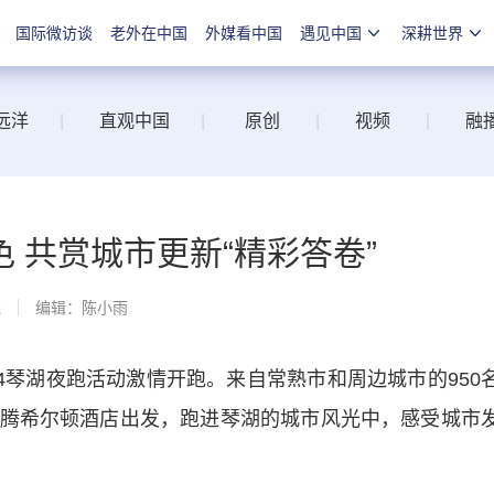
国际微访谈
老外在中国
外媒看中国
遇见中国
深耕世界
远洋
|
直观中国
|
原创
|
视频
|
融
 共赏城市更新“精彩答卷”
线
编辑：陈小雨
24琴湖夜跑活动激情开跑。来自常熟市和周边城市的950
腾希尔顿酒店出发，跑进琴湖的城市风光中，感受城市