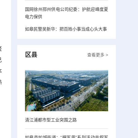
国网徐州邳州供电公司纪委：护航迎峰度夏
电力保供
如皋民警吴新华：把百姓小事当成心头大事
繁
区县
查看更多 >
己
体
熟
清江浦都市型工业突围之路
如皋市如城街道：“拥军周”系列活动共叙军