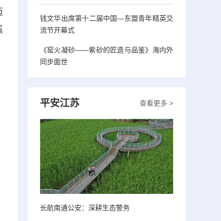
迈
钱文华出席第十二届中国—东盟青年精英交
溪
流节开幕式
，
《窑火凝砂——紫砂的匠造与品鉴》海内外
同步面世
平安江苏
查看更多 >
长航南通公安：深耕生态警务