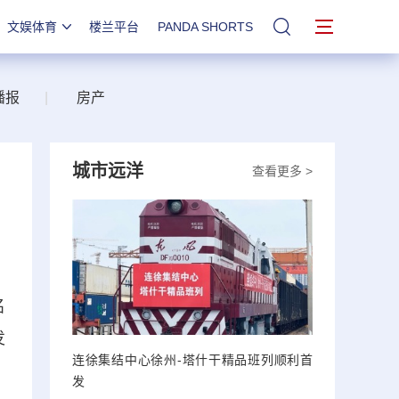
文娱体育
楼兰平台
PANDA SHORTS
站内搜索
播报
|
房产
城市远洋
查看更多 >
名
发
连徐集结中心徐州-塔什干精品班列顺利首
发