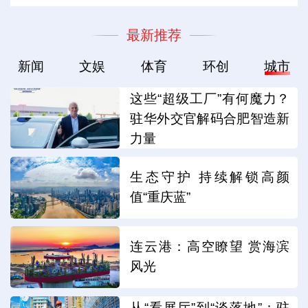
最新推荐
新闻
文娱
体育
环创
城市
这些“超级工厂”有何魔力？
驻华外交官解码合肥智造新
力量
生态守护 持续解锁高颜
值“重庆蓝”
连云港：高空瞭望 赏海滨
风光
从“看展厅”到“谈落地”：驻